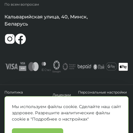
По всем вопросам
Кальварийская улица, 40, Минск,
Беларусь
Политика
Персональные настройки
Лицензии
конфиденциальности
файлов cookie
УНП 193411288
Мы используем файлы cookie. Сделайте наш сайт
Зарегистрировано Минским горисполкомом 14.04.2020 г.
здоровее. Разрешите аналитические файлы
© Все права защищены 2026. ООО «Клиника Каскад»
cookie в "Подробнее о настройках"
Материалы, размещенные на данной странице, носят информационный
характер и предназначены для образовательных целей. Посетители сайта не
должны использовать их в качестве медицинских рекомендаций.