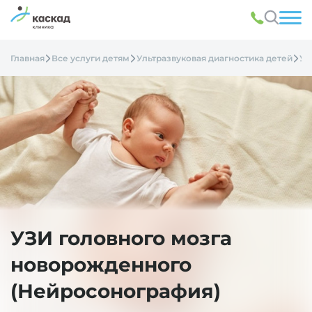
Главная
Все услуги детям
Ультразвуковая диагностика детей
УЗ
УЗИ головного мозга
новорожденного
(Нейросонография)