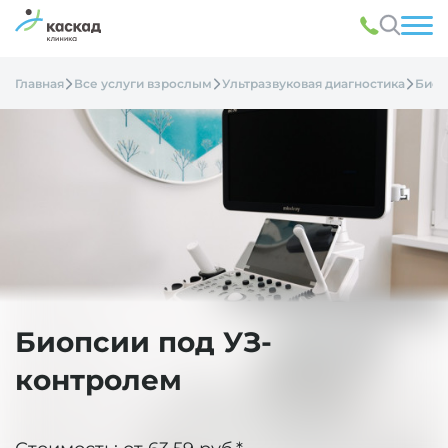
Главная
Все услуги взрослым
Ультразвуковая диагностика
Биоп
Биопсии под УЗ-
контролем