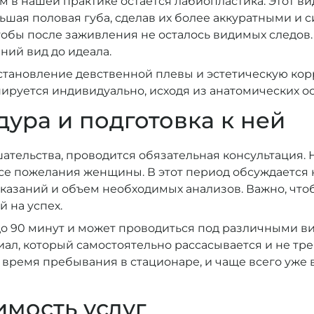
в нашей практике остается лабиопластика. Этот ви
льшая половая губа, сделав их более аккуратными и
обы после заживления не осталось видимых следов.
ний вид до идеала.
становление девственной плевы и эстетическую кор
ируется индивидуально, исходя из анатомических о
ура и подготовка к ней
шательства, проводится обязательная консультация.
се пожелания женщины. В этот период обсуждается н
азаний и объем необходимых анализов. Важно, чтоб
й на успех.
до 90 минут и может проводиться под различными ви
л, который самостоятельно рассасывается и не тре
 время пребывания в стационаре, и чаще всего уже 
имость услуг