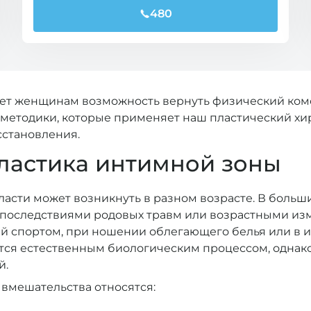
480
яет женщинам возможность вернуть физический ком
методики, которые применяет наш пластический хир
сстановления.
ластика интимной зоны
асти может возникнуть в разном возрасте. В больши
последствиями родовых травм или возрастными из
 спортом, при ношении облегающего белья или в ин
ется естественным биологическим процессом, однак
й.
вмешательства относятся: