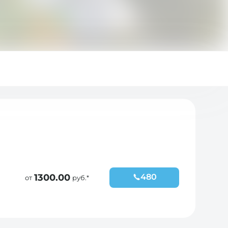
1300.00
480
от
руб.*