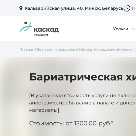
Кальварийская улица, 40, Минск, Беларусь
П
Услуги
Главная
Все услуги взрослым
Хирургия эндоскопическая 
Бариатрическая х
[В указанную стоимость услуги не включ
анестезию, пребывание в палате и допо
материалы]
Стоимость: от 1300.00 руб.*