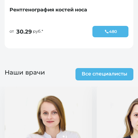
Рентгенография костей носа
30.29
от
руб.*
480
Наши врачи
Все специалисты