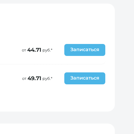
44.71
Записаться
от
руб.*
49.71
Записаться
от
руб.*