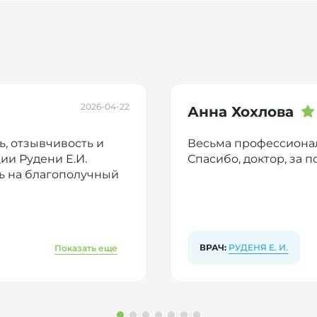
 не сложна профилактика сердечно-сосудистых забол
аза жизни.
ках сосудов, образуя холестериновые бляшки. Как ре
дает кровоток.
может привести к инфаркту. Именно поэтому когда а
ать вам консультацию кардиолога.
2026-04-22
Анна Хохлова
, отзывчивость и
Весьма профессионал
ии Рудени Е.И.
Спасибо, доктор, за 
ь на благополучный
ВРАЧ:
РУДЕНЯ Е. И.
Показать еще