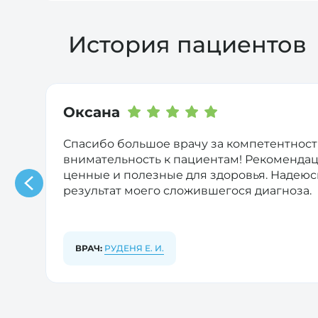
назначает лечение;
А еще стоит задуматься о том, насколько
дает рекомендации по изменению обр
они имеют.
Избыток холестерина накапливается в стен
История пациентов
уже. Из-за таких измененных сосудов стра
Если поражаются сосуды сердца, то это 
холестерина, терапевт может рекомендов
2
Оксана
я
Спасибо большое врачу за компетентность
внимательность к пациентам! Рекомендац
ценные и полезные для здоровья. Надеюс
результат моего сложившегося диагноза.

ВРАЧ:
РУДЕНЯ Е. И.