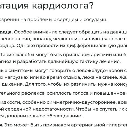
ьтация кардиолога?
озрении на проблемы с сердцем и сосудами.
рдца.
Особое внимание следует обращать на давящ
 левое плечо, лопатку, челюсть и появляются после 
сердца. Однако провести их дифференциальную диа
Такие жалобы могут быть признаком аритмии или б
гноз и разработать дальнейшую тактику лечения.
ые симптомы могут говорить о левожелудочковой с
х нагрузках или во время отдыха, лежа на спине. Ж
дыхания. Для того, чтобы их различить, нужна конс
тельного рефлекса, осиплость голоса и повышенное
дкости, особенно симметрично-двустороннее, воз
 сердечной недостаточности. Чтобы не спутать их 
ся дополнительное обследование.
я.
Это может быть признаком артериальной гипертенз