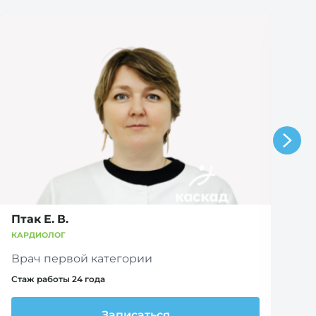
Птак Е. В.
Р
КАРДИОЛОГ
К
Врач первой категории
В
Стаж работы 24 года
Ст
Записаться