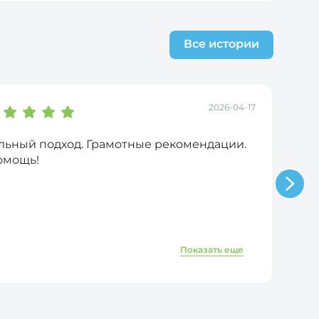
еваний и насколько тяжелые последствия
зультат - сосуды становятся жестче и
Все истории
нализ показывает повышенный уровень
2026-04-17
ьный подход. Грамотные рекомендации.
помощь!
Показать еще