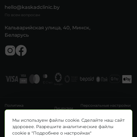
hello@kaskadclinic.by
По всем вопросам
Кальварийская улица, 40, Минск,
Беларусь
Политика
Персональные настройки
Лицензии
конфиденциальности
файлов cookie
УНП 193411288
Мы используем файлы cookie. Сделайте наш сайт
Зарегистрировано Минским горисполкомом 14.04.2020 г.
здоровее. Разрешите аналитические файлы
© Все права защищены 2026. ООО «Клиника Каскад»
cookie в "Подробнее о настройках"
Материалы, размещенные на данной странице, носят информационный