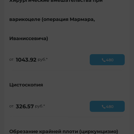
Хирургические вмешательства при
варикоцеле (операция Мармара,
Иваниссевича)
1043.92
от
руб.*
480
Цистоскопия
326.57
от
руб.*
480
Обрезание крайней плоти (циркумцизио)