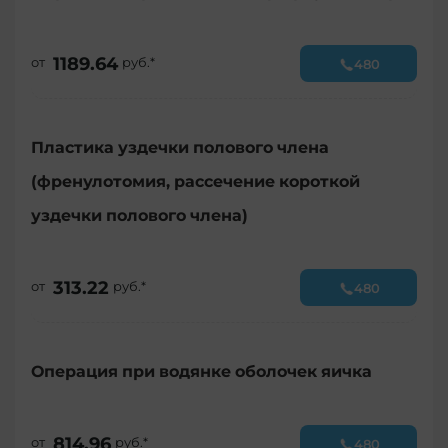
1189.64
от
руб.*
480
Пластика уздечки полового члена
(френулотомия, рассечение короткой
уздечки полового члена)
313.22
от
руб.*
480
Операция при водянке оболочек яичка
814.96
от
руб.*
480