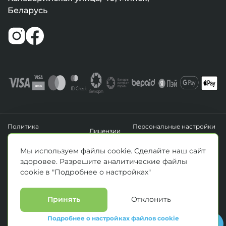
Беларусь
Политика
Персональные настройки
Лицензии
конфиденциальности
файлов cookie
УНП 193411288
Мы используем файлы cookie. Сделайте наш сайт
Зарегистрировано Минским горисполкомом 14.04.2020 г.
здоровее. Разрешите аналитические файлы
© Все права защищены 2026. ООО «Клиника Каскад»
cookie в "Подробнее о настройках"
Материалы, размещенные на данной странице, носят информационный
характер и предназначены для образовательных целей. Посетители сайта не
должны использовать их в качестве медицинских рекомендаций.
Определение диагноза и выбор методики лечения остается исключительной
Принять
Отклонить
прерогативой вашего лечащего врача! * Цены, указанные на сайте
приведены как справочная информация и не являются публичной офертой.
Подробнее о настройках файлов cookie
С полным прейскурантом на оказываемые медицинские услуги можно
ознакомиться у администраторов медицинских центров.