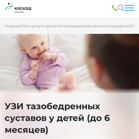
Главная
Все услуги детям
Ультразвуковая диагностика детей
УЗ
УЗИ тазобедренных
суставов у детей (до 6
месяцев)