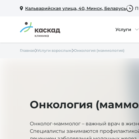
Кальварийская улица, 40, Минск, Беларусь
П
Услуги
Главная
Услуги взрослым
Онкология (маммология)
Онкология (маммо
Онколог-маммолог – важный врач в жиз
Специалисты занимаются профилактикой
лечением заболеваний молочных желез.