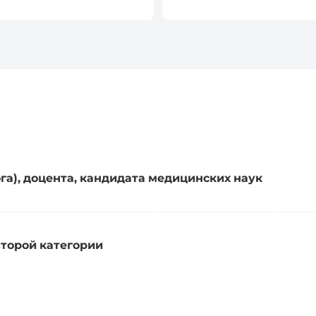
Эксцизионная биопсия 
Трепанобиопсия молочн
га), доцента, кандидата медицинских наук
второй категории