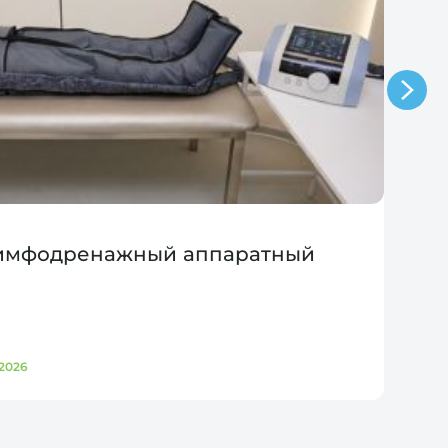
лимфодренажный аппаратный
2026
Д