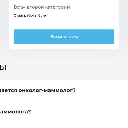
Врач второй категории
Стаж работы 8 лет
Записаться
сы
мается онколог-маммолог?
маммолога?
 проводит диагностику и лечение различных добро