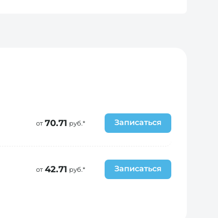
лимфоузлов шеи, надключичных областей
ой железы под УЗ-контролем
70.71
Записаться
от
руб.*
42.71
Записаться
от
руб.*