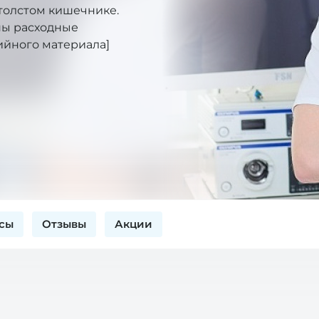
 толстом кишечнике.
ны расходные
ийного материала]
сы
Отзывы
Акции