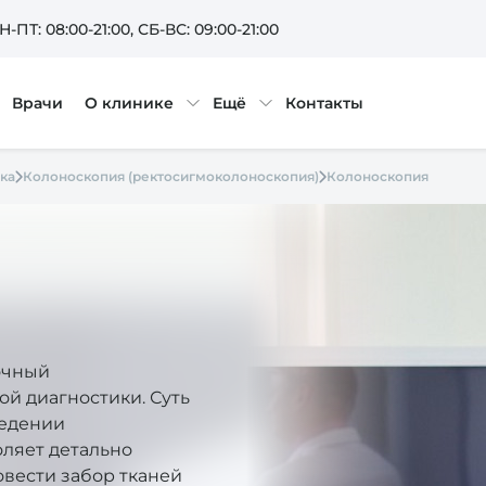
Н-ПТ: 08:00-21:00
, СБ-ВС: 09:00-21:00
Врачи
О клинике
Ещё
Контакты
ка
Колоноскопия (ректосигмоколоноскопия)
Колоноскопия
очный
й диагностики. Суть
ведении
оляет детально
овести забор тканей