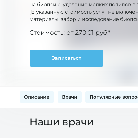
на биопсию, удаление мелких полипов в
[В указанную стоимость услуг не включе
материалы, забор и исследование биопс
Стоимость: от 270.01 руб.*
Записаться
Описание
Врачи
Популярные вопро
Наши врачи