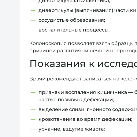
дивертикулеза кишечника;
дивертикулы (выпячивания) части к
сосудистые образования;
воспалительные процессы.
Колоноскопия позволяет взять образцы 
причиной развития кишечной непроходи
Показания к иссле
Врачи рекомендуют записаться на коло
признаки воспаления кишечника — бо
частые позывы к дефекации;
выделение слизи, гнойного содержим
кровотечение во время дефекации;
урчание, вздутие живота;