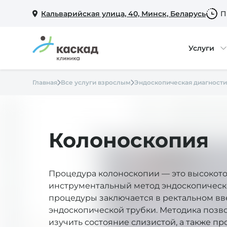
Кальварийская улица, 40, Минск, Беларусь
П
Услуги
Главная
Все услуги взрослым
Эндоскопическая диагности
Колоноскопия
Процедура колоноскопии — это высокот
инструментальный метод эндоскопическо
процедуры заключается в ректальном в
эндоскопической трубки. Методика позв
изучить состояние слизистой, а также пр