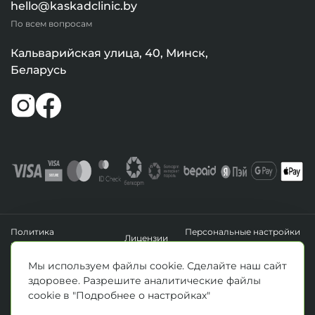
hello@kaskadclinic.by
По всем вопросам
Кальварийская улица, 40, Минск,
Беларусь
Политика
Персональные настройки
Лицензии
конфиденциальности
файлов cookie
УНП 193411288
Мы используем файлы cookie. Сделайте наш сайт
Зарегистрировано Минским горисполкомом 14.04.2020 г.
здоровее. Разрешите аналитические файлы
© Все права защищены 2026. ООО «Клиника Каскад»
cookie в "Подробнее о настройках"
Материалы, размещенные на данной странице, носят информационный
характер и предназначены для образовательных целей. Посетители сайта не