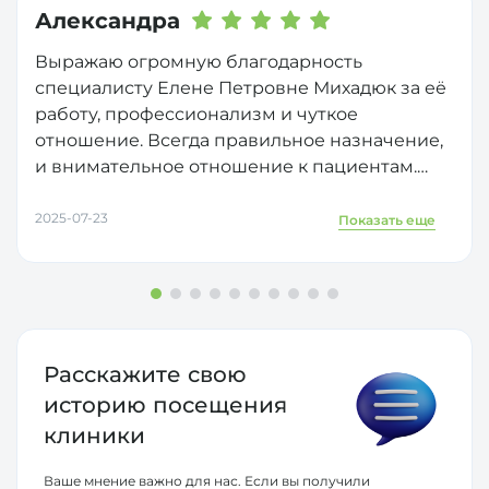
Александра
Выражаю огромную благодарность
специалисту Елене Петровне Михадюк за её
работу, профессионализм и чуткое
отношение. Всегда правильное назначение,
и внимательное отношение к пациентам.
Очень рада, что нашла своего специалиста, и
доверилась. Спасибо, Вам, за помощь и
2025-07-23
Показать еще
поддержку.
Расскажите свою
историю
посещения
клиники
Ваше мнение важно для нас. Если вы получили