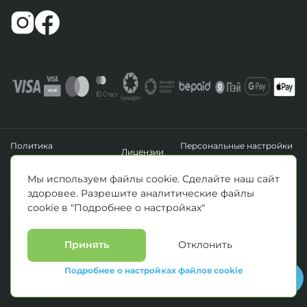
Политика
Персональные настройки
Лицензии
конфиденциальности
файлов cookie
УНП 193411288
Мы используем файлы cookie. Сделайте наш сайт
Зарегистрировано Минским горисполкомом 14.04.2020 г.
здоровее. Разрешите аналитические файлы
© Все права защищены 2026. ООО «Клиника Каскад»
cookie в "Подробнее о настройках"
Материалы, размещенные на данной странице, носят информационный
характер и предназначены для образовательных целей. Посетители сайта не
должны использовать их в качестве медицинских рекомендаций.
Определение диагноза и выбор методики лечения остается исключительной
Принять
Отклонить
прерогативой вашего лечащего врача! * Цены, указанные на сайте
приведены как справочная информация и не являются публичной офертой.
Подробнее о настройках файлов cookie
С полным прейскурантом на оказываемые медицинские услуги можно
ознакомиться у администраторов медицинских центров.