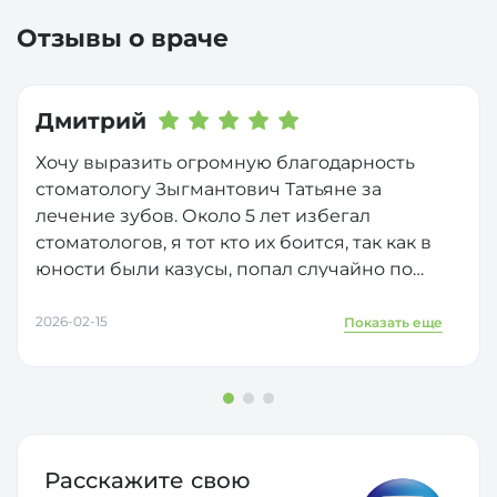
Отзывы о враче
Дмитрий
Хочу выразить огромную благодарность
стоматологу Зыгмантович Татьяне за
лечение зубов. Около 5 лет избегал
стоматологов, я тот кто их боится, так как в
юности были казусы, попал случайно по
острой боли. Благодаря чуткости,
выслушиванию моих проблем - решился на
2026-02-15
Показать еще
лечение остальных зубов. Татьяна по
настоящему переживает за результат своей
работы, лечение кариеса прошло успешно,
без боли и дискомфорта, по окончанию
получим высококвалифицированные
Расскажите свою
рекомендации, теперь всей семьей ходим.