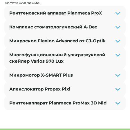
восстановление.
Рентгеновский аппарат Planmeca ProX
Комплекс стоматологический A-Dec
Микроскоп Flexion Advanced от CJ-Optik
Многофункциональный ультразвуковой
скейлер Varios 970 Lux
Микромотор X-SMART Plus
Преимущества:
Апекслокатор Propex Pixi
Planmeca ProX имеет 66 предварительно
Преимущества:
запрограммированных параметров
экспозиции для обеспечения быстрой и
Рентгенаппарат Planmeca ProMax 3D Mid
Стоматологическая установка A-Dec
легкой работы.
Преимущества:
обеспечивает комфорт, умиротворяющий
пациентов и настраивающий их на
Идеальное светопропускание.
При получении снимка на этом
положительное впечатление от
визиографе доза излучения значительно
посещения стоматолога.