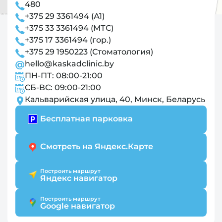
пылеотсосом, возможностью управления
480
креслом пациента, светильником и
+375 29 3361494 (А1)
гидроблоком с сенсорного пульта.
+375 33 3361494 (МТС)
-
Гидроблок
с контролем наполнения и
+375 17 3361494 (гор.)
слива чаши плевательницы, управляемый от
+375 29 1950223 (Стоматология)
блока врача или ассистента.
hello@kaskadclinic.by
-
Бестеневой светодиодный светильник
с
ПН-ПТ: 08:00-21:00
разными режимами освещенности.
СБ-ВС: 09:00-21:00
Кальварийская улица, 40, Минск, Беларусь
Бесплатная парковка
Смотреть на Яндекс.Карте
Построить маршрут
Яндекс навигатор
Построить маршрут
Google навигатор