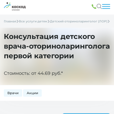
Главная
Все услуги детям
Детский оториноларинголог (ЛОР)
Ко
Консультация детского
врача-оториноларинголога
первой категории
Стоимость: от 44.69 руб.*
Врачи
Акции