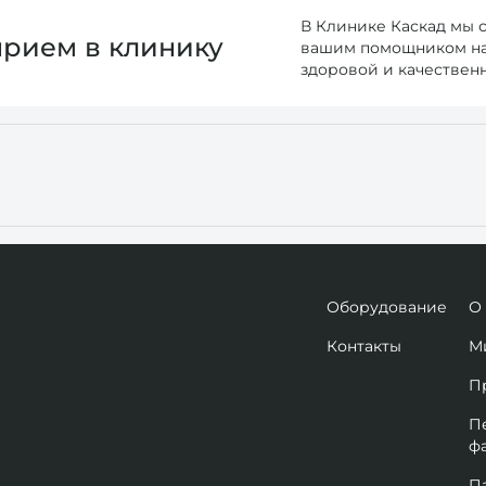
В Клинике Каскад мы 
прием в клинику
вашим помощником на 
здоровой и качествен
Оборудование
О
Контакты
М
П
П
ф
П