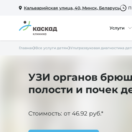
Кальварийская улица, 40, Минск, Беларусь
П
Услуги
Главная
Все услуги детям
Ультразвуковая диагностика де
УЗИ органов брю
полости и почек д
Стоимость: от 46.92 руб.*