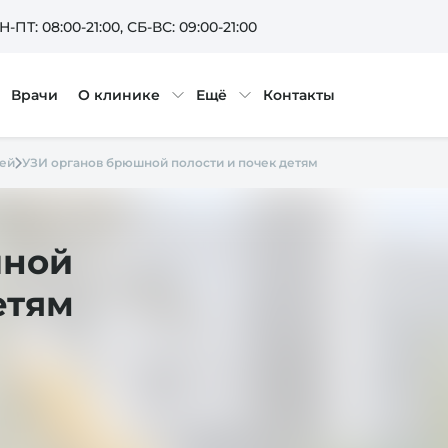
Н-ПТ: 08:00-21:00
, СБ-ВС: 09:00-21:00
Врачи
О клинике
Ещё
Контакты
тей
УЗИ органов брюшной полости и почек детям
шной
етям