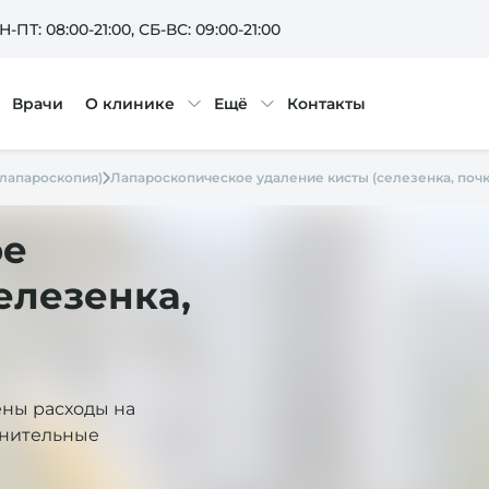
Н-ПТ: 08:00-21:00
, СБ-ВС: 09:00-21:00
Врачи
О клинике
Ещё
Контакты
(лапароскопия)
Лапароскопическое удаление кисты (селезенка, почк
ое
елезенка,
ены расходы на
лнительные