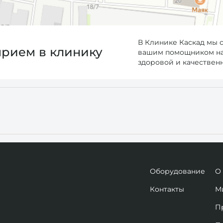
В Клинике Каскад мы 
прием в клинику
вашим помощником на 
здоровой и качествен
Оборудование
О
Контакты
М
П