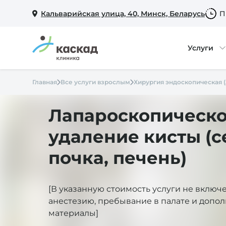
Кальварийская улица, 40, Минск, Беларусь
П
Услуги
Главная
Все услуги взрослым
Хирургия эндоскопическая 
Лапароскопическ
удаление кисты (с
почка, печень)
[В указанную стоимость услуги не включ
анестезию, пребывание в палате и допо
материалы]