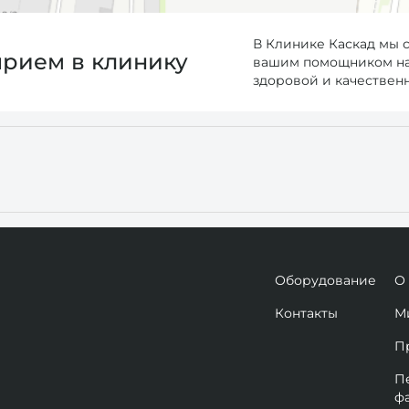
В Клинике Каскад мы 
прием в клинику
вашим помощником на 
здоровой и качествен
Оборудование
О
Контакты
М
П
П
ф