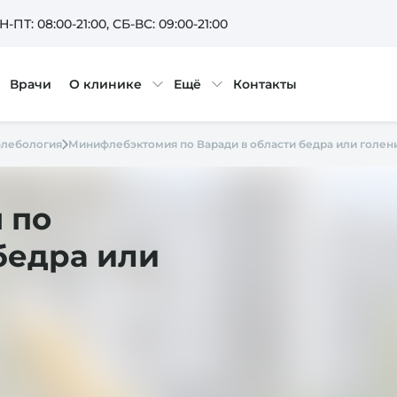
Н-ПТ: 08:00-21:00
, СБ-ВС: 09:00-21:00
Врачи
О клинике
Ещё
Контакты
флебология
Минифлебэктомия по Варади в области бедра или голени 
 по
бедра или