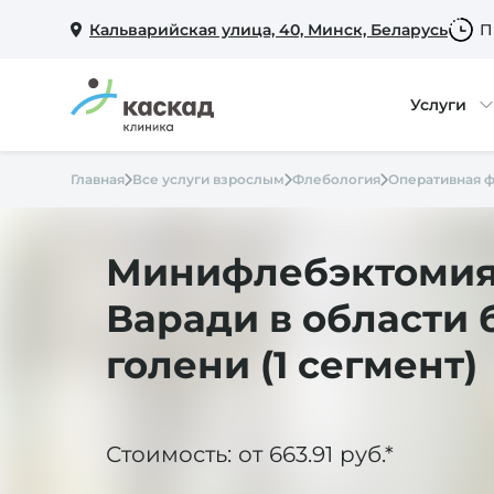
Кальварийская улица, 40, Минск, Беларусь
П
Услуги
Главная
Все услуги взрослым
Флебология
Оперативная 
Минифлебэктомия
Варади в области 
голени (1 сегмент)
Стоимость: от 663.91 руб.*