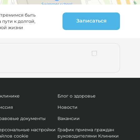
стремимся быть
Записаться
пути к долгой,
ной жизни
 клинике
Блог о здоровье
иссия
Новости
равовые документы
Вакансии
ерсональные настройки
График приема граждан
айлов cookie
руководителями Клиники