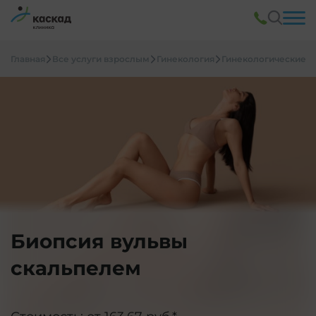
Главная
Все услуги взрослым
Гинекология
Гинекологические м
Биопсия вульвы
скальпелем