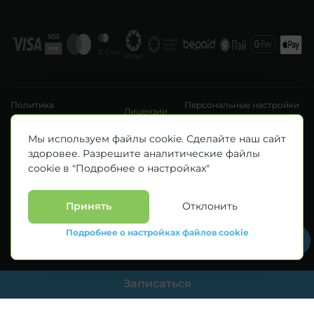
Политика
Персональные настройки
Лицензии
конфиденциальности
файлов cookie
УНП 193411288
Мы используем файлы cookie. Сделайте наш сайт
Зарегистрировано Минским горисполкомом 14.04.2020 г.
здоровее. Разрешите аналитические файлы
© Все права защищены 2026. ООО «Клиника Каскад»
cookie в "Подробнее о настройках"
Материалы, размещенные на данной странице, носят информационный
характер и предназначены для образовательных целей. Посетители сайта не
должны использовать их в качестве медицинских рекомендаций.
Определение диагноза и выбор методики лечения остается исключительной
Принять
Отклонить
прерогативой вашего лечащего врача! * Цены, указанные на сайте
приведены как справочная информация и не являются публичной офертой.
Подробнее о настройках файлов cookie
С полным прейскурантом на оказываемые медицинские услуги можно
ознакомиться у администраторов медицинских центров.
Записаться
--> //