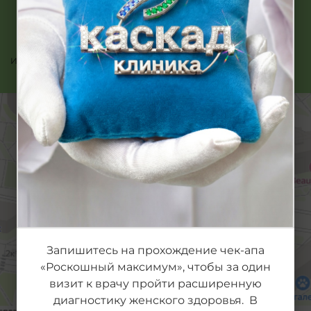
данных
в соответствии с требованиями Закона
Республики Беларусь от 07.05.2021 N 99-З "О защите
персональных данных"
Или позвоните нам:
480
Запишитесь на прохождение чек-апа
«Роскошный максимум», чтобы за один
визит к врачу пройти расширенную
диагностику женского здоровья. В