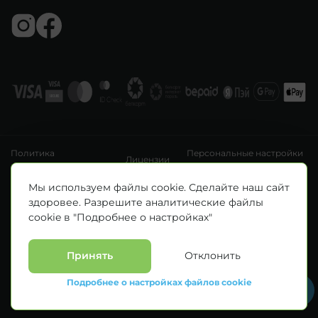
Политика
Персональные настройки
Лицензии
конфиденциальности
файлов cookie
УНП 193411288
Мы используем файлы cookie. Сделайте наш сайт
Зарегистрировано Минским горисполкомом 14.04.2020 г.
здоровее. Разрешите аналитические файлы
© Все права защищены 2026. ООО «Клиника Каскад»
cookie в "Подробнее о настройках"
Материалы, размещенные на данной странице, носят информационный
характер и предназначены для образовательных целей. Посетители сайта не
должны использовать их в качестве медицинских рекомендаций.
Определение диагноза и выбор методики лечения остается исключительной
Принять
Отклонить
прерогативой вашего лечащего врача! * Цены, указанные на сайте
приведены как справочная информация и не являются публичной офертой.
Подробнее о настройках файлов cookie
С полным прейскурантом на оказываемые медицинские услуги можно
ознакомиться у администраторов медицинских центров.