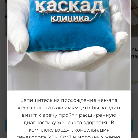
Скидка на консультацию врачей при
Скид
удалении новообразований
аппа
ДЕЙСТВУЕТ ДО 31 ДЕКАБРЯ 2026
ДЕЙСТ
Запишитесь на прохождение чек-апа
«Роскошный максимум», чтобы за один
визит к врачу пройти расширенную
диагностику женского здоровья. В
Все акции
комплекс входят: консультация
гинеколога, УЗИ ОМТ и молочных желез,