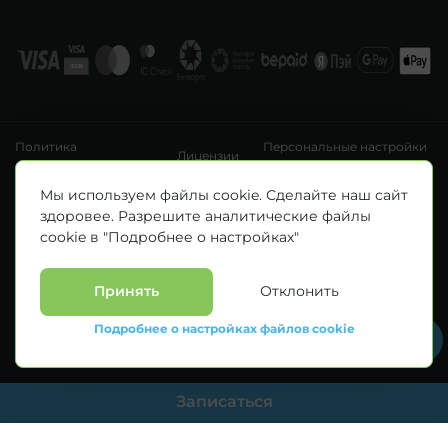
Политика
Персональные настройки
Лицензии
конфиденциальности
файлов cookie
УНП 193411288
Мы используем файлы cookie. Сделайте наш сайт
Зарегистрировано Минским горисполкомом 14.04.2020 г.
здоровее. Разрешите аналитические файлы
© Все права защищены 2026. ООО «Клиника Каскад»
cookie в "Подробнее о настройках"
Материалы, размещенные на данной странице, носят информационный
характер и предназначены для образовательных целей. Посетители сайта не
должны использовать их в качестве медицинских рекомендаций.
Определение диагноза и выбор методики лечения остается исключительной
Принять
Отклонить
прерогативой вашего лечащего врача! * Цены, указанные на сайте
приведены как справочная информация и не являются публичной офертой.
Подробнее о настройках файлов cookie
С полным прейскурантом на оказываемые медицинские услуги можно
ознакомиться у администраторов медицинских центров.
Записаться
--> //