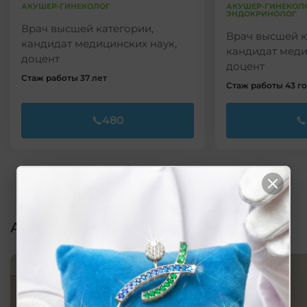
АКУШЕР-ГИНЕКОЛОГ
АКУШЕР-ГИНЕКОЛО
ЭНДОКРИНОЛОГ
Врач высшей категории,
Врач высшей к
кандидат медицинских наук,
кандидат меди
доцент
доцент
Стаж работы 37 лет
Стаж работы 43 г
480
Акции и предложения