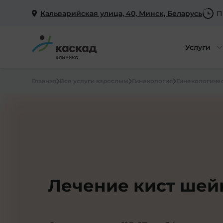
Кальварийская улица, 40, Минск, Беларусь
П
Услуги
Главная
Все услуги взрослым
Гинекология
Гинекологиче
Лечение кист шей