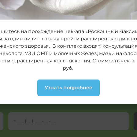
 при удалении
Скидка 30% на 
массаж
шитесь на прохождение чек-апа «Роскошный макси
ы за один визит к врачу пройти расширенную диагно
женского здоровья. В комплекс входят: консультаци
ДЕЙСТВУЕТ ДО 31 ОКТЯБРЯ 
неколога, УЗИ ОМТ и молочных желез, мазки на флор
логию, расширенная кольпоскопия. Стоимость чек-апа
руб.
Узнать подробнее