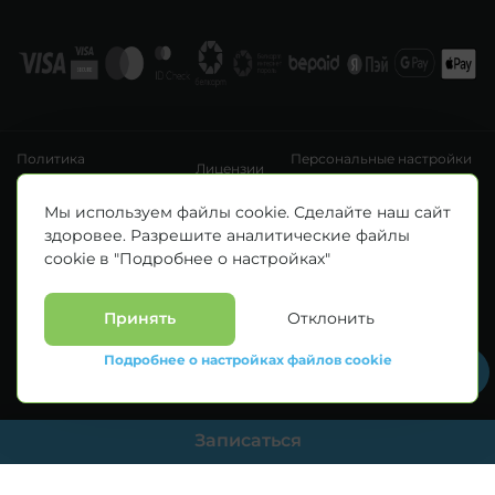
Политика
Персональные настройки
Лицензии
конфиденциальности
файлов cookie
УНП 193411288
Мы используем файлы cookie. Сделайте наш сайт
Зарегистрировано Минским горисполкомом 14.04.2020 г.
здоровее. Разрешите аналитические файлы
© Все права защищены 2026. ООО «Клиника Каскад»
cookie в "Подробнее о настройках"
Материалы, размещенные на данной странице, носят информационный
характер и предназначены для образовательных целей. Посетители сайта не
должны использовать их в качестве медицинских рекомендаций.
Определение диагноза и выбор методики лечения остается исключительной
Принять
Отклонить
прерогативой вашего лечащего врача! * Цены, указанные на сайте
приведены как справочная информация и не являются публичной офертой.
Подробнее о настройках файлов cookie
С полным прейскурантом на оказываемые медицинские услуги можно
ознакомиться у администраторов медицинских центров.
Записаться
--> //