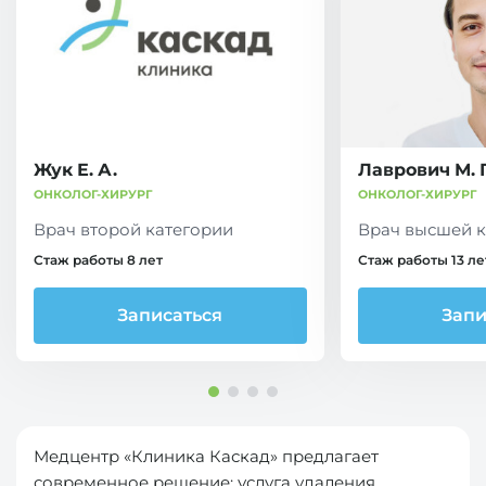
Жук Е. А.
Лаврович М. Г
ОНКОЛОГ-ХИРУРГ
ОНКОЛОГ-ХИРУРГ
Врач второй категории
Врач высшей к
Стаж работы 8 лет
Стаж работы 13 ле
Записаться
Запи
Медцентр «Клиника Каскад» предлагает
современное решение: услуга удаления