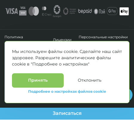
Политика
Персональные настройки
Лицензии
конфиденциальности
файлов cookie
УНП 193411288
Мы используем файлы cookie. Сделайте наш сайт
Зарегистрировано Минским горисполкомом 14.04.2020 г.
здоровее. Разрешите аналитические файлы
© Все права защищены 2026. ООО «Клиника Каскад»
cookie в "Подробнее о настройках"
Материалы, размещенные на данной странице, носят информационный
характер и предназначены для образовательных целей. Посетители сайта не
должны использовать их в качестве медицинских рекомендаций.
Определение диагноза и выбор методики лечения остается исключительной
Принять
Отклонить
прерогативой вашего лечащего врача! * Цены, указанные на сайте
приведены как справочная информация и не являются публичной офертой.
Подробнее о настройках файлов cookie
С полным прейскурантом на оказываемые медицинские услуги можно
ознакомиться у администраторов медицинских центров.
Записаться
--> //