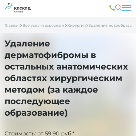
Главная
Все услуги взрослым
Хирургия
Удаление новообразов
Удаление
дерматофибромы в
остальных анатомических
областях хирургическим
методом (за каждое
последующее
образование)
Стоимость: от 59.90 руб.*