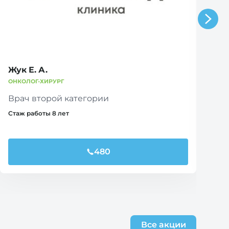
Жук Е. А.
Л
ОНКОЛОГ-ХИРУРГ
ОН
Врач второй категории
В
Стаж работы 8 лет
Ст
480
Все акции