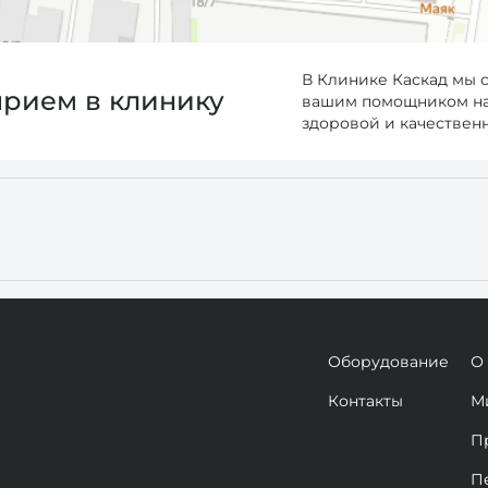
В Клинике Каскад мы 
прием в клинику
вашим помощником на 
здоровой и качествен
Оборудование
О
Контакты
М
П
П