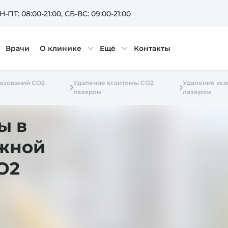
Н-ПТ: 08:00-21:00
, СБ-ВС: 09:00-21:00
Врачи
О клинике
Ещё
Контакты
азований СО2
Удаление ксантомы СО2
Удаление кса
лазером
лазером
ы в
ожной
О2