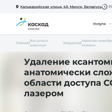
Кальварийская улица, 40, Минск, Беларусь
П
Услуги
Все услуги
Удаление новообр
Главная
Хирургия
взрослым
лазером
Удаление ксантом
анатомически сл
области доступа С
лазером