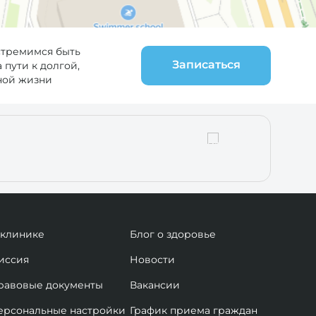
стремимся быть
Записаться
пути к долгой,
ной жизни
 клинике
Блог о здоровье
иссия
Новости
равовые документы
Вакансии
ерсональные настройки
График приема граждан