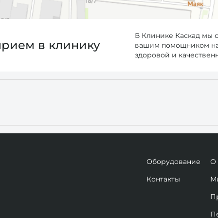
В Клинике Каскад мы 
прием в клинику
вашим помощником на 
здоровой и качествен
Оборудование
О
Контакты
М
П
П