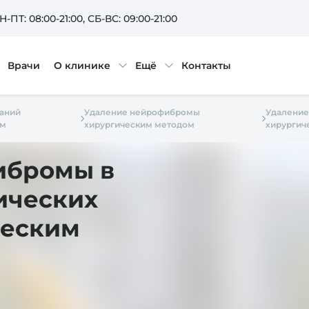
Н-ПТ: 08:00-21:00
, СБ-ВС: 09:00-21:00
Врачи
О клинике
Ещё
Контакты
аний
Удаление нейрофибромы
Удаление
ом
хирургическим методом
хирургич
ибромы в
ических
ческим