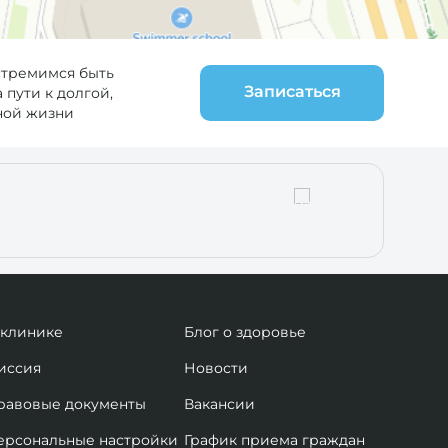
стремимся быть
Записаться
пути к долгой,
ной жизни
 клинике
Блог о здоровье
иссия
Новости
равовые документы
Вакансии
ерсональные настройки
График приема граждан