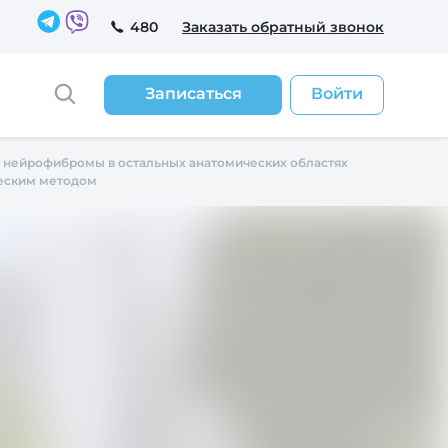
480
Заказать обратный звонок
Записаться
Войти
 нейрофибромы в остальных анатомических областях
еским методом