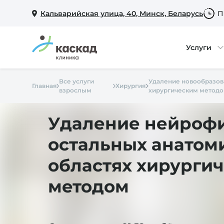
Кальварийская улица, 40, Минск, Беларусь
П
Услуги
Все услуги
Удаление новообразов
Главная
Хирургия
взрослым
хирургическим метод
Удаление нейроф
остальных анатом
областях хирурги
методом