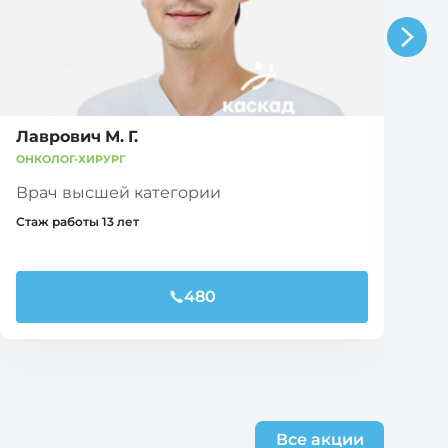
Лаврович М. Г.
П
ОНКОЛОГ-ХИРУРГ
ОН
Врач высшей категории
В
Стаж работы 13 лет
Ст
480
Все акции