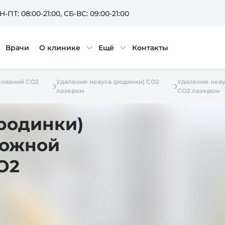
Н-ПТ: 08:00-21:00
, СБ-ВС: 09:00-21:00
Врачи
О клинике
Ещё
Контакты
зований СО2
Удаление невуса (родинки) СО2
Удаление неву
лазером
СО2 лазером
(родинки)
ложной
О2