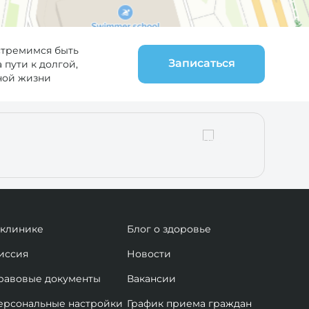
стремимся быть
Записаться
пути к долгой,
ной жизни
 клинике
Блог о здоровье
иссия
Новости
равовые документы
Вакансии
ерсональные настройки
График приема граждан