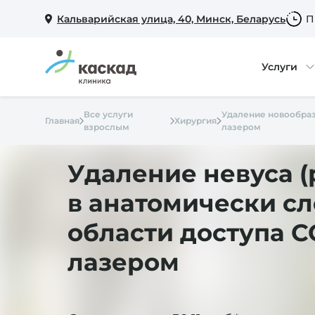
Кальварийская улица, 40, Минск, Беларусь
П
Услуги
Все услуги
Удаление новообра
Главная
Хирургия
взрослым
лазером
Удаление невуса 
в анатомически с
области доступа С
лазером