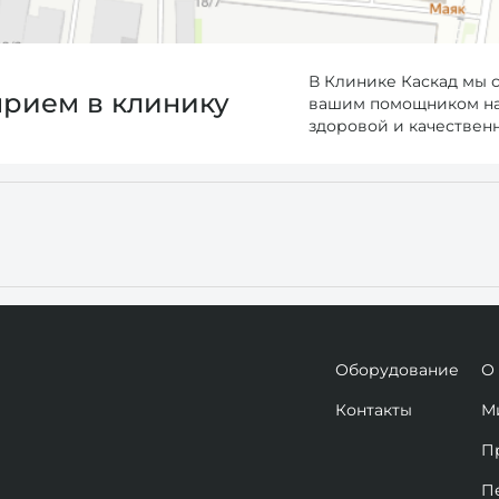
В Клинике Каскад мы 
прием в клинику
вашим помощником на 
здоровой и качествен
Оборудование
О
Контакты
М
П
П