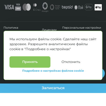
Политика
Персональные настройки
Лицензии
конфиденциальности
файлов cookie
УНП 193411288
Мы используем файлы cookie. Сделайте наш сайт
Зарегистрировано Минским горисполкомом 14.04.2020 г.
здоровее. Разрешите аналитические файлы
© Все права защищены 2026. ООО «Клиника Каскад»
cookie в "Подробнее о настройках"
Материалы, размещенные на данной странице, носят информационный
характер и предназначены для образовательных целей. Посетители сайта не
должны использовать их в качестве медицинских рекомендаций.
Определение диагноза и выбор методики лечения остается исключительной
Принять
Отклонить
прерогативой вашего лечащего врача! * Цены, указанные на сайте
приведены как справочная информация и не являются публичной офертой.
Подробнее о настройках файлов cookie
С полным прейскурантом на оказываемые медицинские услуги можно
ознакомиться у администраторов медицинских центров.
Записаться
--> //
ПЕРСОНАЛЬНЫЕ НАСТРОЙКИ