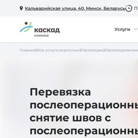
Кальварийская улица, 40, Минск, Беларусь
П
Услуги
Главная
Все услуги взрослым
Ортопедия
Ортопедические
Перевязка
послеоперационны
снятие швов с
послеоперационн