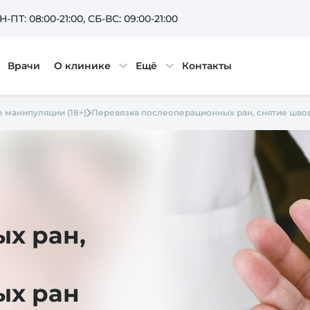
Н-ПТ: 08:00-21:00
, СБ-ВС: 09:00-21:00
Врачи
О клинике
Ещё
Контакты
 манипуляции (18+)
Перевязка послеоперационных ран, снятие шво
х ран,
ых ран