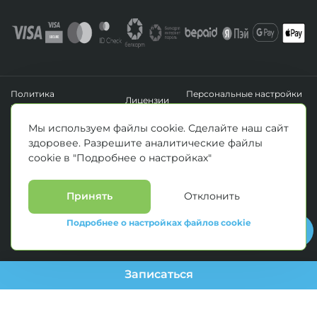
Политика
Персональные настройки
Лицензии
конфиденциальности
файлов cookie
УНП 193411288
Мы используем файлы cookie. Сделайте наш сайт
Зарегистрировано Минским горисполкомом 14.04.2020 г.
здоровее. Разрешите аналитические файлы
© Все права защищены 2026. ООО «Клиника Каскад»
cookie в "Подробнее о настройках"
Материалы, размещенные на данной странице, носят информационный
характер и предназначены для образовательных целей. Посетители сайта не
должны использовать их в качестве медицинских рекомендаций.
Определение диагноза и выбор методики лечения остается исключительной
Принять
Отклонить
прерогативой вашего лечащего врача! * Цены, указанные на сайте
приведены как справочная информация и не являются публичной офертой.
Подробнее о настройках файлов cookie
С полным прейскурантом на оказываемые медицинские услуги можно
ознакомиться у администраторов медицинских центров.
Записаться
--> //