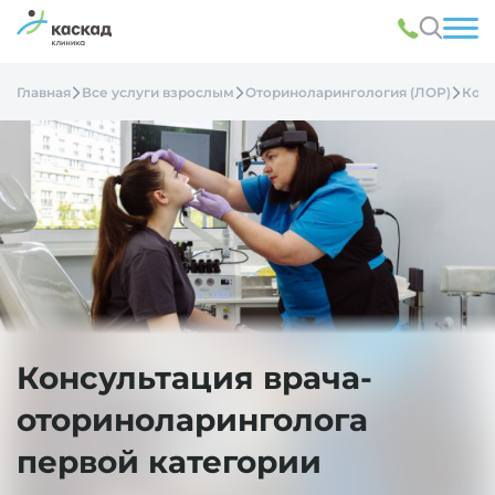
Главная
Все услуги взрослым
Оториноларингология (ЛОР)
Конс
Консультация врача-
оториноларинголога
первой категории