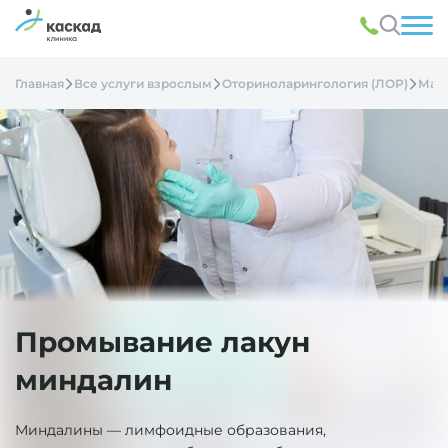
Главная
Все услуги взрослым
Оториноларингология (ЛОР)
Мани
Промывание лакун
миндалин
Миндалины — лимфоидные образования,