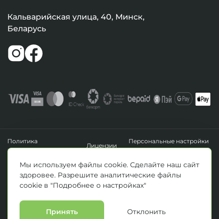
Кальварийская улица, 40, Минск,
Беларусь
Политика
Персональные настройки
Лицензии
конфиденциальности
файлов cookie
УНП 193411288
Мы используем файлы cookie. Сделайте наш сайт
Зарегистрировано Минским горисполкомом 14.04.2020 г.
здоровее. Разрешите аналитические файлы
© Все права защищены 2026. ООО «Клиника Каскад»
cookie в "Подробнее о настройках"
Материалы, размещенные на данной странице, носят информационный
характер и предназначены для образовательных целей. Посетители сайта не
должны использовать их в качестве медицинских рекомендаций.
Определение диагноза и выбор методики лечения остается исключительной
Принять
Отклонить
прерогативой вашего лечащего врача! * Цены, указанные на сайте