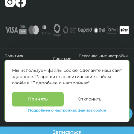
Политика
Персональные настройки
Лицензии
конфиденциальности
файлов cookie
УНП 193411288
Мы используем файлы cookie. Сделайте наш сайт
Зарегистрировано Минским горисполкомом 14.04.2020 г.
здоровее. Разрешите аналитические файлы
© Все права защищены 2026. ООО «Клиника Каскад»
cookie в "Подробнее о настройках"
Материалы, размещенные на данной странице, носят информационный
характер и предназначены для образовательных целей. Посетители сайта не
должны использовать их в качестве медицинских рекомендаций.
Определение диагноза и выбор методики лечения остается исключительной
Принять
Отклонить
прерогативой вашего лечащего врача! * Цены, указанные на сайте
приведены как справочная информация и не являются публичной офертой.
Подробнее о настройках файлов cookie
С полным прейскурантом на оказываемые медицинские услуги можно
ознакомиться у администраторов медицинских центров.
Записаться