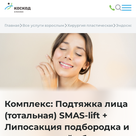
Главная
Все услуги взрослым
Хирургия пластическая
Эндоскопи
Комплекс: Подтяжка лица
(тотальная) SMAS-lift +
Липосакция подбородка и