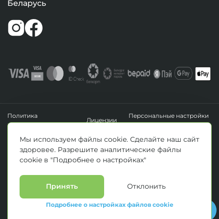
Беларусь
Политика
Персональные настройки
Лицензии
конфиденциальности
файлов cookie
УНП 193411288
Мы используем файлы cookie. Сделайте наш сайт
Зарегистрировано Минским горисполкомом 14.04.2020 г.
здоровее. Разрешите аналитические файлы
© Все права защищены 2026. ООО «Клиника Каскад»
cookie в "Подробнее о настройках"
Материалы, размещенные на данной странице, носят информационный
характер и предназначены для образовательных целей. Посетители сайта не
должны использовать их в качестве медицинских рекомендаций.
Определение диагноза и выбор методики лечения остается исключительной
Принять
Отклонить
прерогативой вашего лечащего врача! * Цены, указанные на сайте
приведены как справочная информация и не являются публичной офертой.
Подробнее о настройках файлов cookie
С полным прейскурантом на оказываемые медицинские услуги можно
ознакомиться у администраторов медицинских центров.