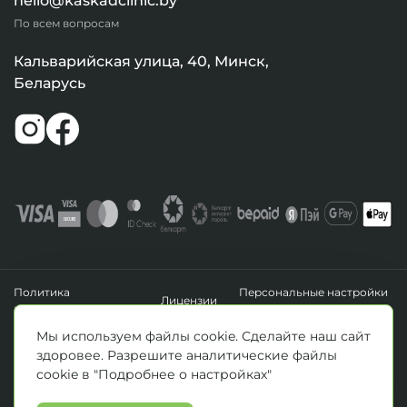
hello@kaskadclinic.by
По всем вопросам
Кальварийская улица, 40, Минск,
Беларусь
Политика
Персональные настройки
Лицензии
конфиденциальности
файлов cookie
УНП 193411288
Мы используем файлы cookie. Сделайте наш сайт
Зарегистрировано Минским горисполкомом 14.04.2020 г.
здоровее. Разрешите аналитические файлы
© Все права защищены 2026. ООО «Клиника Каскад»
cookie в "Подробнее о настройках"
Материалы, размещенные на данной странице, носят информационный
характер и предназначены для образовательных целей. Посетители сайта не
должны использовать их в качестве медицинских рекомендаций.