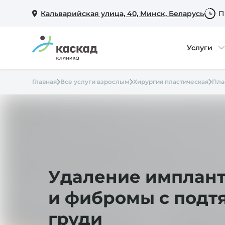
Кальварийская улица, 40, Минск, Беларусь
П
Услуги
Главная
Все услуги взрослым
Хирургия пластическая
Пла
Удаление имплант
и фибромы с подт
груди