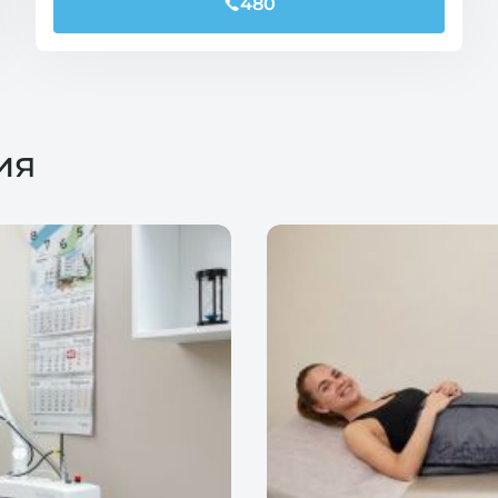
480
ия