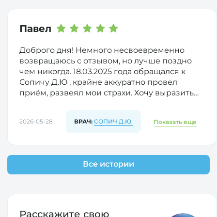
Павел
Доброго дня! Немного несвоевременно
возвращаюсь с отзывом, но лучше поздно
чем никогда. 18.03.2025 года обращался к
Сопичу Д.Ю , крайне аккуратно провел
приём, развеял мои страхи. Хочу выразить
благодарность и конкретно Дмитрию
Юрьевичу и его ассистентке (к сожалению,
2026-05-28
ВРАЧ:
СОПИЧ Д.Ю.
Показать еще
потеряны данные ассистентки, если есть
возможность дополнительно уточнить и
передать благодарность - буду благодарен).
Руководству клиники прошу обратить
Все истории
внимание на профессионализм врача и
ассистентки, при возможности поощрить.
Расскажите свою