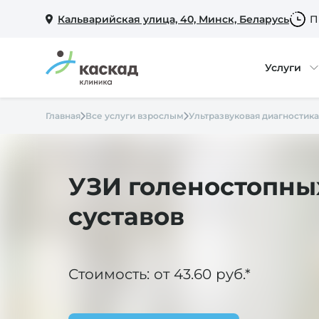
Кальварийская улица, 40, Минск, Беларусь
П
Услуги
Главная
Все услуги взрослым
Ультразвуковая диагностика
УЗИ голеностопны
суставов
Стоимость: от 43.60 руб.*