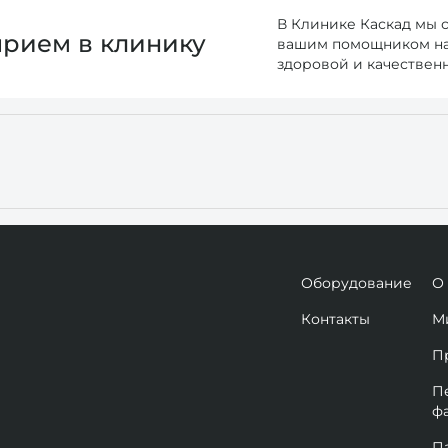
В Клинике Каскад мы 
прием в клинику
вашим помощником на 
здоровой и качествен
Оборудование
О
Контакты
М
П
П
ф
П