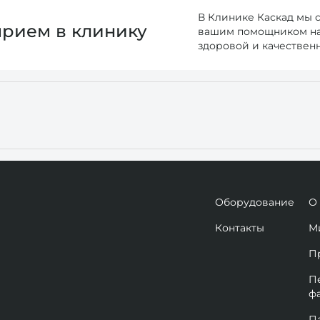
В Клинике Каскад мы 
прием в клинику
вашим помощником на 
здоровой и качествен
Оборудование
О
Контакты
М
П
П
ф
П