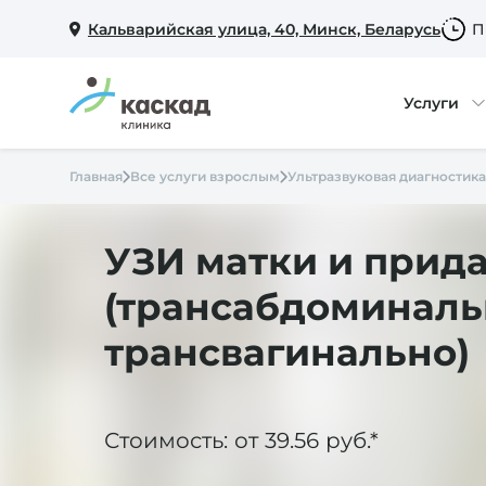
Кальварийская улица, 40, Минск, Беларусь
П
Услуги
Главная
Все услуги взрослым
Ультразвуковая диагностика
УЗИ матки и прид
(трансабдоминаль
трансвагинально)
Стоимость: от 39.56 руб.*