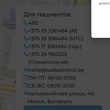
комп
Для пациентов
480
+375 29 3361494 (А1)
+375 33 3361494 (МТС)
+375 17 3361494 (гор.)
+375 29 1950223
(Стоматология)
hello@kaskadclinic.by
ПН-ПТ: 08:00-21:00
СБ-ВС: 09:00-21:00
Кальварийская улица, 40,
Минск, Беларусь