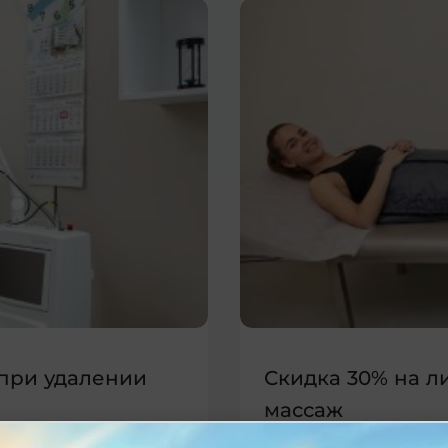
 при удалении
Скидка 30% на 
массаж