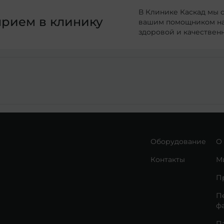
В Клинике Каскад мы 
прием в клинику
вашим помощником на 
здоровой и качествен
Оборудование
О
Контакты
М
П
П
ф
П