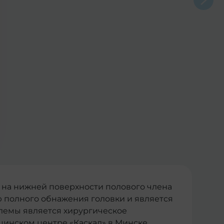
 на нижней поверхности полового члена
ю полного обнажения головки и является
лемы является хирургическое
цинском центре «Каскад» в Минске