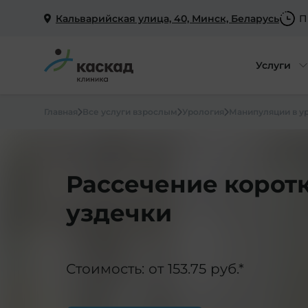
Кальварийская улица, 40, Минск, Беларусь
П
Услуги
Главная
Все услуги взрослым
Урология
Манипуляции в у
Рассечение корот
уздечки
Стоимость: от 153.75 руб.*