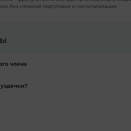
но, без сложной подготовки и госпитализации.
сы
ого члена
 уздечки?
ляется:
ия головки;
й близости;
а значительно ограничивает подвижность крайней п
ее обнажении за счет сильного натяжения уздечки;
ному кровотечению;
опоститами) из-за нарушения интимной гигиены и 
о возникает преждевременная эякуляция, когда сем
пособствует образованию рубцов на уздечке и еще 