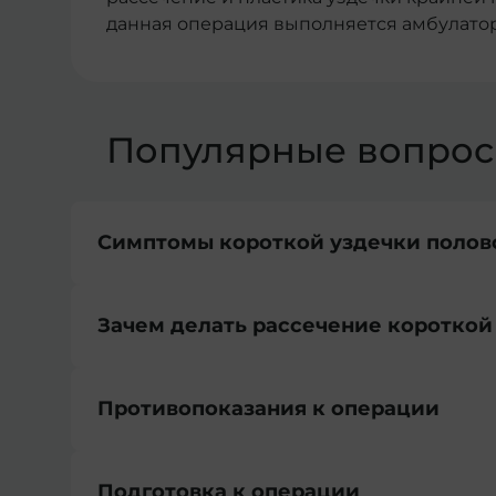
данная операция выполняется амбулатор
Популярные вопро
Симптомы короткой уздечки полов
Зачем делать рассечение короткой
Укорочение уздечки крайней плоти прояв
затруднениями при попытках выведен
болезненностью при эрекции и полово
Противопоказания к операции
Наличие короткой уздечки полового член
наклоном головки полового члена при 
разрывам уздечки и достаточно силь
периодическими воспалениями (балан
У мужчин с укороченной уздечкой нередк
возникновению воспаления, которое с
Подготовка к операции