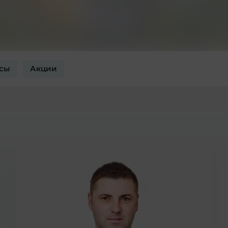
сы
Акции