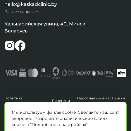
hello@kaskadclinic.by
По всем вопросам
Кальварийская улица, 40, Минск,
Беларусь
Политика
Персональные настройки
Лицензии
конфиденциальности
файлов cookie
УНП 193411288
Мы используем файлы cookie. Сделайте наш сайт
Зарегистрировано Минским горисполкомом 14.04.2020 г.
здоровее. Разрешите аналитические файлы
© Все права защищены 2026. ООО «Клиника Каскад»
cookie в "Подробнее о настройках"
Материалы, размещенные на данной странице, носят информационный
характер и предназначены для образовательных целей. Посетители сайта не