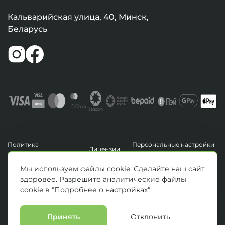
Кальварийская улица, 40, Минск,
Беларусь
Политика
Персональные настройки
Лицензии
конфиденциальности
файлов cookie
УНП 193411288
Мы используем файлы cookie. Сделайте наш сайт
Зарегистрировано Минским горисполкомом 14.04.2020 г.
здоровее. Разрешите аналитические файлы
© Все права защищены 2026. ООО «Клиника Каскад»
cookie в "Подробнее о настройках"
Материалы, размещенные на данной странице, носят информационный
характер и предназначены для образовательных целей. Посетители сайта не
должны использовать их в качестве медицинских рекомендаций.
Определение диагноза и выбор методики лечения остается исключительной
Принять
Отклонить
прерогативой вашего лечащего врача! * Цены, указанные на сайте