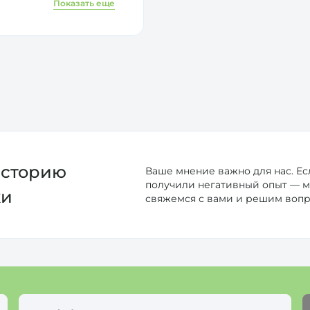
отношение к пациенту
Показать еще
е и результат!
меня❤️
историю
Ваше мнение важно для нас. Ес
получили негативный опыт — 
ки
свяжемся с вами и решим воп