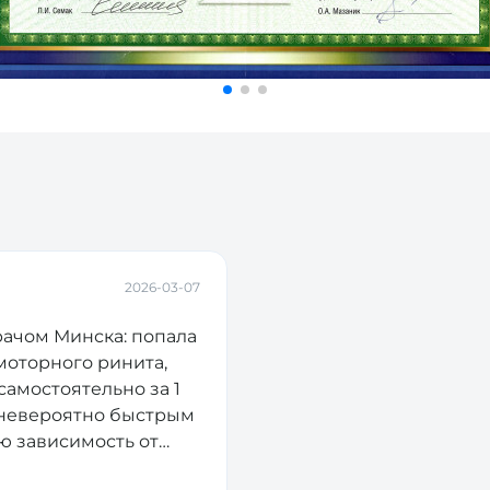
2026-03-07
ачом Минска: попала
моторного ринита,
амостоятельно за 1
о невероятно быстрым
ю зависимость от
дицинский подход,