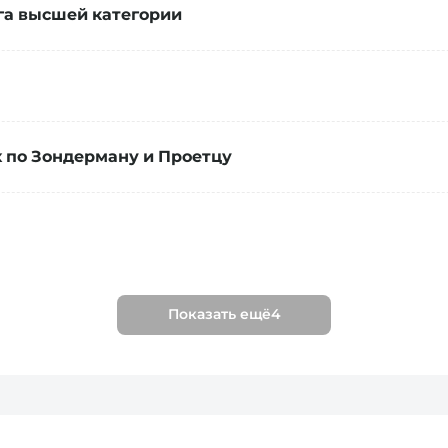
га высшей категории
 по Зондерману и Проетцу
Показать ещё
4