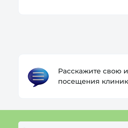
учет всех ограничений пациента, теплое 
— как результат лучшее врачебное решени
Огромная благодарность, восхищение от 
Расскажите свою 
посещения клини